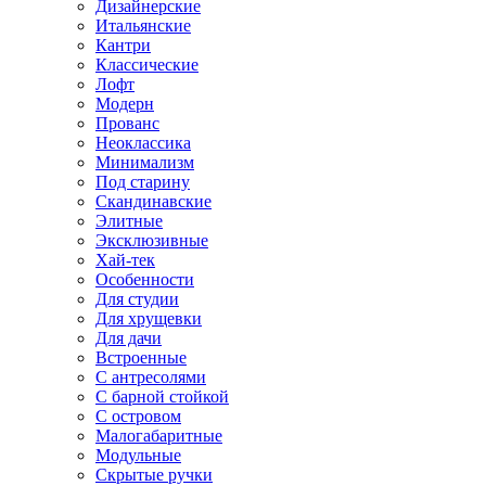
Дизайнерские
Итальянские
Кантри
Классические
Лофт
Модерн
Прованс
Неоклассика
Минимализм
Под старину
Скандинавские
Элитные
Эксклюзивные
Хай-тек
Особенности
Для студии
Для хрущевки
Для дачи
Встроенные
С антресолями
С барной стойкой
С островом
Малогабаритные
Модульные
Скрытые ручки