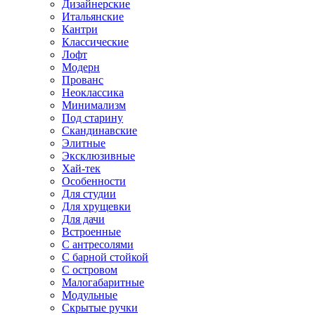
Дизайнерские
Итальянские
Кантри
Классические
Лофт
Модерн
Прованс
Неоклассика
Минимализм
Под старину
Скандинавские
Элитные
Эксклюзивные
Хай-тек
Особенности
Для студии
Для хрущевки
Для дачи
Встроенные
С антресолями
С барной стойкой
С островом
Малогабаритные
Модульные
Скрытые ручки