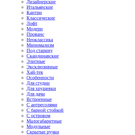
Дизайнерские
Итальянские
Кантри
Классические
Лофт
Модерн
Прованс
Неоклассика
Минимализм
Под старину
Скандинавские
Элитные
Эксклюзивные
Хай-тек
Особенности
Для студии
Для хрущевки
Для дачи
Встроенные
С антресолями
С барной стойкой
С островом
Малогабаритные
Модульные
Скрытые ручки