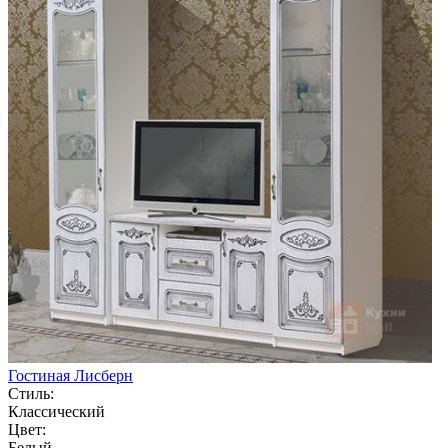
Гостиная Лисберн
Стиль:
Классический
Цвет:
Белый