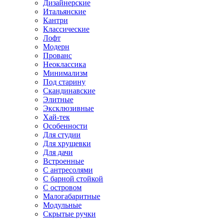
Дизайнерские
Итальянские
Кантри
Классические
Лофт
Модерн
Прованс
Неоклассика
Минимализм
Под старину
Скандинавские
Элитные
Эксклюзивные
Хай-тек
Особенности
Для студии
Для хрущевки
Для дачи
Встроенные
С антресолями
С барной стойкой
С островом
Малогабаритные
Модульные
Скрытые ручки