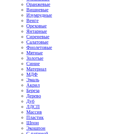
Оранжевые
Вишневые
Изумрудные
Венге
Ореховые
Янтарные
Сиреневые
Салатовые
Фиолетовые
Мятные
Золотые
Синие
Материал
МДФ
Эмаль
Акрил
Береза
Дерево
Дуб
ЛДСП
Массив
Пластик
Шпон
Экошпон
С патиной