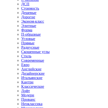
ДСП
Стоимость
Дешевые
Дорогие
Эконом-класс
Элитные
Форма
П-образные
Угловые
Прямые
Радиусные
Скошенные углы
Стиль
Современные
Евро
Английские
Дизайнерские
Итальянские
Кантри
Классические
Лофт
Модерн
Прованс
Неоклассика