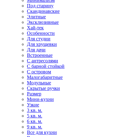
Минимализм
Под старину
Скандинавские
Элитные
Эксклюзивные
Хай-тек
Особенности
Для студии
Для хрущевки
Для дачи
Встроенные
С антресолями
С барной стойкой
С островом
Малогабаритные
Модульные
Скрытые ручки
Размер
Мини-кухни
Узкие
3 кв. м.
5 кв. м.
6 кв. м.
9 кв. м.
Все для кухни