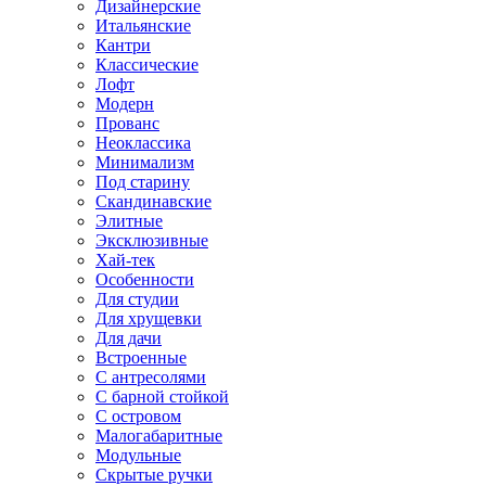
Дизайнерские
Итальянские
Кантри
Классические
Лофт
Модерн
Прованс
Неоклассика
Минимализм
Под старину
Скандинавские
Элитные
Эксклюзивные
Хай-тек
Особенности
Для студии
Для хрущевки
Для дачи
Встроенные
С антресолями
С барной стойкой
С островом
Малогабаритные
Модульные
Скрытые ручки