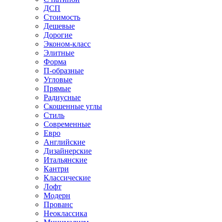
ДСП
Стоимость
Дешевые
Дорогие
Эконом-класс
Элитные
Форма
П-образные
Угловые
Прямые
Радиусные
Скошенные углы
Стиль
Современные
Евро
Английские
Дизайнерские
Итальянские
Кантри
Классические
Лофт
Модерн
Прованс
Неоклассика