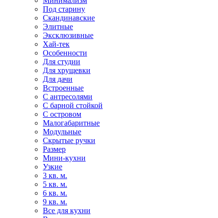
Минимализм
Под старину
Скандинавские
Элитные
Эксклюзивные
Хай-тек
Особенности
Для студии
Для хрущевки
Для дачи
Встроенные
С антресолями
С барной стойкой
С островом
Малогабаритные
Модульные
Скрытые ручки
Размер
Мини-кухни
Узкие
3 кв. м.
5 кв. м.
6 кв. м.
9 кв. м.
Все для кухни