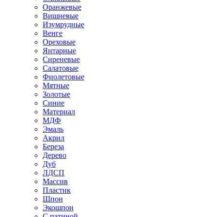
Оранжевые
Вишневые
Изумрудные
Венге
Ореховые
Янтарные
Сиреневые
Салатовые
Фиолетовые
Мятные
Золотые
Синие
Материал
МДФ
Эмаль
Акрил
Береза
Дерево
Дуб
ЛДСП
Массив
Пластик
Шпон
Экошпон
С патиной