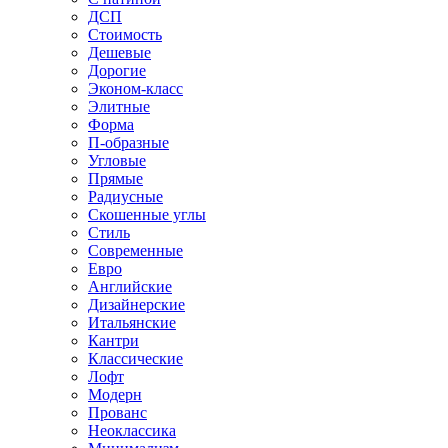
ДСП
Стоимость
Дешевые
Дорогие
Эконом-класс
Элитные
Форма
П-образные
Угловые
Прямые
Радиусные
Скошенные углы
Стиль
Современные
Евро
Английские
Дизайнерские
Итальянские
Кантри
Классические
Лофт
Модерн
Прованс
Неоклассика