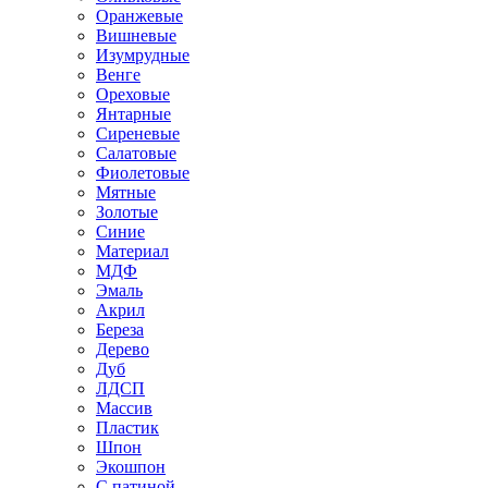
Оранжевые
Вишневые
Изумрудные
Венге
Ореховые
Янтарные
Сиреневые
Салатовые
Фиолетовые
Мятные
Золотые
Синие
Материал
МДФ
Эмаль
Акрил
Береза
Дерево
Дуб
ЛДСП
Массив
Пластик
Шпон
Экошпон
С патиной