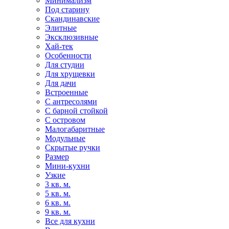
Минимализм
Под старину
Скандинавские
Элитные
Эксклюзивные
Хай-тек
Особенности
Для студии
Для хрущевки
Для дачи
Встроенные
С антресолями
С барной стойкой
С островом
Малогабаритные
Модульные
Скрытые ручки
Размер
Мини-кухни
Узкие
3 кв. м.
5 кв. м.
6 кв. м.
9 кв. м.
Все для кухни