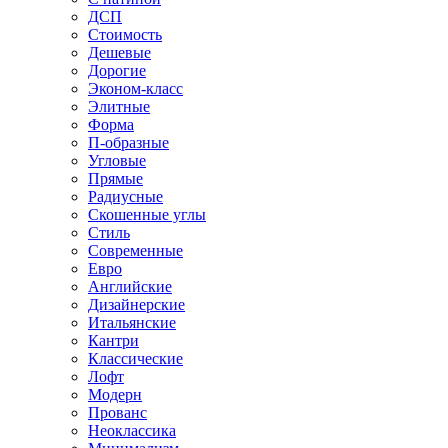
ДСП
Стоимость
Дешевые
Дорогие
Эконом-класс
Элитные
Форма
П-образные
Угловые
Прямые
Радиусные
Скошенные углы
Стиль
Современные
Евро
Английские
Дизайнерские
Итальянские
Кантри
Классические
Лофт
Модерн
Прованс
Неоклассика