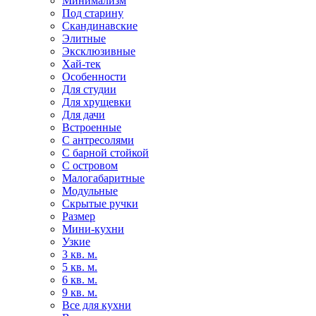
Минимализм
Под старину
Скандинавские
Элитные
Эксклюзивные
Хай-тек
Особенности
Для студии
Для хрущевки
Для дачи
Встроенные
С антресолями
С барной стойкой
С островом
Малогабаритные
Модульные
Скрытые ручки
Размер
Мини-кухни
Узкие
3 кв. м.
5 кв. м.
6 кв. м.
9 кв. м.
Все для кухни