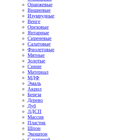
Оранжевые
Вишневые
Изумрудные
Венге
Ореховые
Янтарные
Сиреневые
Салатовые
Фиолетовые
Мятные
Золотые
Синие
Материал
МДФ
Эмаль
Акрил
Береза
Дерево
Дуб
ЛДСП
Массив
Пластик
Шпон
Экошпон
С патиной