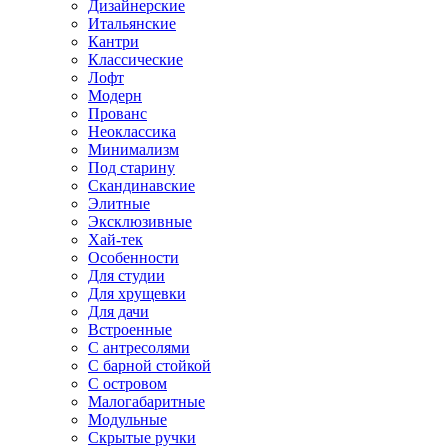
Дизайнерские
Итальянские
Кантри
Классические
Лофт
Модерн
Прованс
Неоклассика
Минимализм
Под старину
Скандинавские
Элитные
Эксклюзивные
Хай-тек
Особенности
Для студии
Для хрущевки
Для дачи
Встроенные
С антресолями
С барной стойкой
С островом
Малогабаритные
Модульные
Скрытые ручки