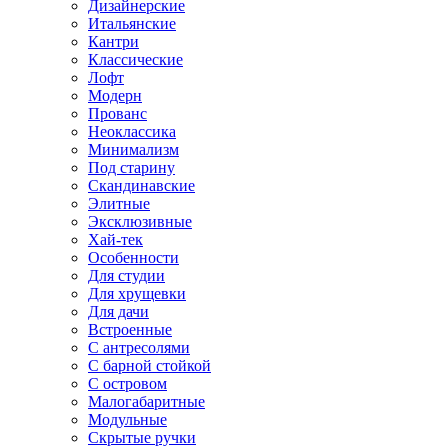
Дизайнерские
Итальянские
Кантри
Классические
Лофт
Модерн
Прованс
Неоклассика
Минимализм
Под старину
Скандинавские
Элитные
Эксклюзивные
Хай-тек
Особенности
Для студии
Для хрущевки
Для дачи
Встроенные
С антресолями
С барной стойкой
С островом
Малогабаритные
Модульные
Скрытые ручки