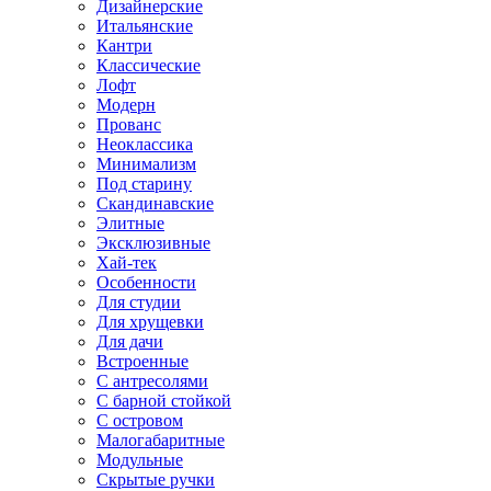
Дизайнерские
Итальянские
Кантри
Классические
Лофт
Модерн
Прованс
Неоклассика
Минимализм
Под старину
Скандинавские
Элитные
Эксклюзивные
Хай-тек
Особенности
Для студии
Для хрущевки
Для дачи
Встроенные
С антресолями
С барной стойкой
С островом
Малогабаритные
Модульные
Скрытые ручки