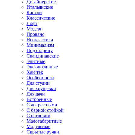
Дизайнерские
Итальянские
Кантри
Классические
Лофт
Модерн
Прованс
Неоклассика
Минимализм
Под старину
Скандинавские
Элитные
Эксклюзивные
Хай-тек
Особенности
Для студии
Для хрущевки
Для дачи
Встроенные
С антресолями
С барной стойкой
С островом
Малогабаритные
Модульные
Скрытые ручки