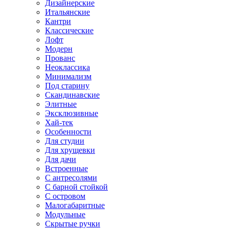
Дизайнерские
Итальянские
Кантри
Классические
Лофт
Модерн
Прованс
Неоклассика
Минимализм
Под старину
Скандинавские
Элитные
Эксклюзивные
Хай-тек
Особенности
Для студии
Для хрущевки
Для дачи
Встроенные
С антресолями
С барной стойкой
С островом
Малогабаритные
Модульные
Скрытые ручки