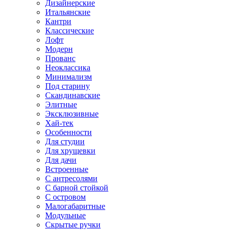
Дизайнерские
Итальянские
Кантри
Классические
Лофт
Модерн
Прованс
Неоклассика
Минимализм
Под старину
Скандинавские
Элитные
Эксклюзивные
Хай-тек
Особенности
Для студии
Для хрущевки
Для дачи
Встроенные
С антресолями
С барной стойкой
С островом
Малогабаритные
Модульные
Скрытые ручки