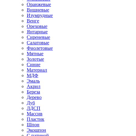
Оранжевые
Вишневые
Изумрудные
Венге
Ореховые
Янтарные
Сиреневые
Салатовые
Фиолетовые
Мятные
Золотые
Синие
Материал
МДФ
Эмаль
Акрил
Береза
Дерево
Дуб
ЛДСП
Массив
Пластик
Шпон
Экошпон
С патиной