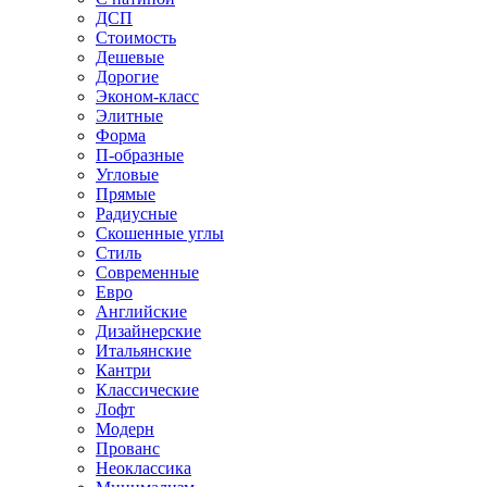
ДСП
Стоимость
Дешевые
Дорогие
Эконом-класс
Элитные
Форма
П-образные
Угловые
Прямые
Радиусные
Скошенные углы
Стиль
Современные
Евро
Английские
Дизайнерские
Итальянские
Кантри
Классические
Лофт
Модерн
Прованс
Неоклассика