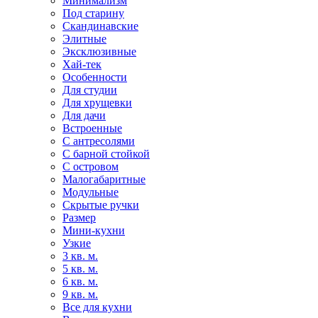
Минимализм
Под старину
Скандинавские
Элитные
Эксклюзивные
Хай-тек
Особенности
Для студии
Для хрущевки
Для дачи
Встроенные
С антресолями
С барной стойкой
С островом
Малогабаритные
Модульные
Скрытые ручки
Размер
Мини-кухни
Узкие
3 кв. м.
5 кв. м.
6 кв. м.
9 кв. м.
Все для кухни