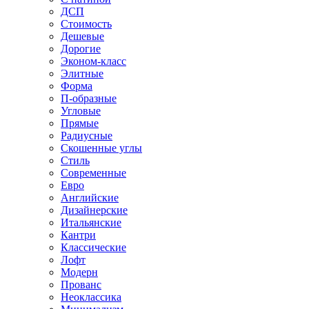
ДСП
Стоимость
Дешевые
Дорогие
Эконом-класс
Элитные
Форма
П-образные
Угловые
Прямые
Радиусные
Скошенные углы
Стиль
Современные
Евро
Английские
Дизайнерские
Итальянские
Кантри
Классические
Лофт
Модерн
Прованс
Неоклассика