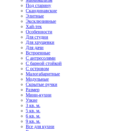
Минимализм
Под старину
Скандинавские
Элитные
Эксклюзивные
Хай-тек
Особенности
Для студии
Для хрущевки
Для дачи
Встроенные
С антресолями
С барной стойкой
С островом
Малогабаритные
Модульные
Скрытые ручки
Размер
Мини-кухни
Узкие
3 кв. м.
5 кв. м.
6 кв. м.
9 кв. м.
Все для кухни