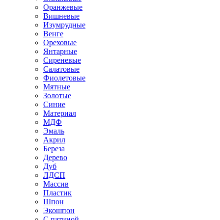
Оранжевые
Вишневые
Изумрудные
Венге
Ореховые
Янтарные
Сиреневые
Салатовые
Фиолетовые
Мятные
Золотые
Синие
Материал
МДФ
Эмаль
Акрил
Береза
Дерево
Дуб
ЛДСП
Массив
Пластик
Шпон
Экошпон
С патиной