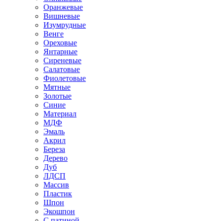
Оранжевые
Вишневые
Изумрудные
Венге
Ореховые
Янтарные
Сиреневые
Салатовые
Фиолетовые
Мятные
Золотые
Синие
Материал
МДФ
Эмаль
Акрил
Береза
Дерево
Дуб
ЛДСП
Массив
Пластик
Шпон
Экошпон
С патиной