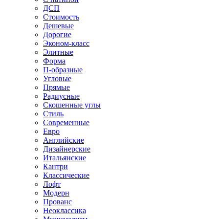
ДСП
Стоимость
Дешевые
Дорогие
Эконом-класс
Элитные
Форма
П-образные
Угловые
Прямые
Радиусные
Скошенные углы
Стиль
Современные
Евро
Английские
Дизайнерские
Итальянские
Кантри
Классические
Лофт
Модерн
Прованс
Неоклассика