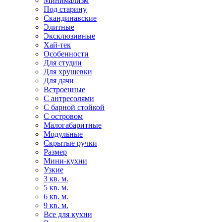
Минимализм
Под старину
Скандинавские
Элитные
Эксклюзивные
Хай-тек
Особенности
Для студии
Для хрущевки
Для дачи
Встроенные
С антресолями
С барной стойкой
С островом
Малогабаритные
Модульные
Скрытые ручки
Размер
Мини-кухни
Узкие
3 кв. м.
5 кв. м.
6 кв. м.
9 кв. м.
Все для кухни