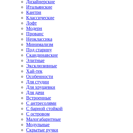
Дизайнерские
Итальянские
Кантри
Классические
Лофт
Модерн
Прованс
Неоклассика
Минимализм
Под старину
Скандинавские
Элитные
Эксклюзивные
Хай-тек
Особенности
Для студии
Для хрущевки
Для дачи
Встроенные
С антресолями
С барной стойкой
С островом
Малогабаритные
Модульные
Скрытые ручки