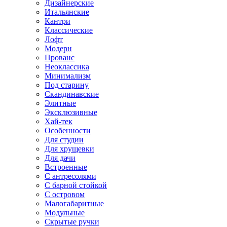
Дизайнерские
Итальянские
Кантри
Классические
Лофт
Модерн
Прованс
Неоклассика
Минимализм
Под старину
Скандинавские
Элитные
Эксклюзивные
Хай-тек
Особенности
Для студии
Для хрущевки
Для дачи
Встроенные
С антресолями
С барной стойкой
С островом
Малогабаритные
Модульные
Скрытые ручки