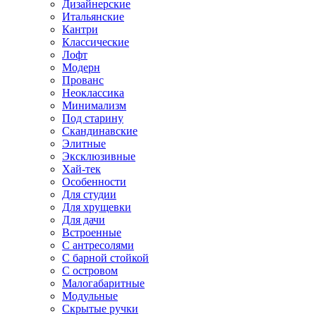
Дизайнерские
Итальянские
Кантри
Классические
Лофт
Модерн
Прованс
Неоклассика
Минимализм
Под старину
Скандинавские
Элитные
Эксклюзивные
Хай-тек
Особенности
Для студии
Для хрущевки
Для дачи
Встроенные
С антресолями
С барной стойкой
С островом
Малогабаритные
Модульные
Скрытые ручки