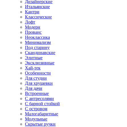
Дизайнерские
Итальянские
Кантри
Классические
Лофт
Модерн
Прованс
Неоклассика
Минимализм
Под старину
Скандинавские
Элитные
Эксклюзивные
Хай-тек
Особенности
Для студии
Для хрущевки
Для дачи
Встроенные
С антресолями
С барной стойкой
С островом
Малогабаритные
Модульные
Скрытые ручки