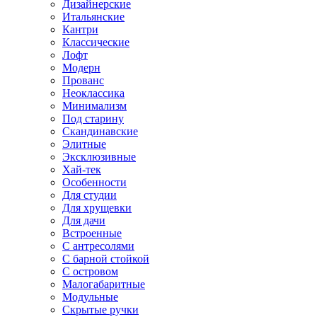
Дизайнерские
Итальянские
Кантри
Классические
Лофт
Модерн
Прованс
Неоклассика
Минимализм
Под старину
Скандинавские
Элитные
Эксклюзивные
Хай-тек
Особенности
Для студии
Для хрущевки
Для дачи
Встроенные
С антресолями
С барной стойкой
С островом
Малогабаритные
Модульные
Скрытые ручки