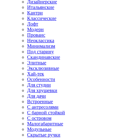
Дизайнерские
Итальянские
Кантри
Классические
Лофт
Модерн
Прованс
Неоклассика
Минимализм
Под старину
Скандинавские
Элитные
Эксклюзивные
Хай-тек
Особенности
Для студии
Для хрущевки
Для дачи
Встроенные
С антресолями
С барной стойкой
С островом
Малогабаритные
Модульные
Скрытые ручки