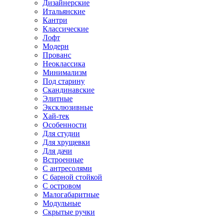
Дизайнерские
Итальянские
Кантри
Классические
Лофт
Модерн
Прованс
Неоклассика
Минимализм
Под старину
Скандинавские
Элитные
Эксклюзивные
Хай-тек
Особенности
Для студии
Для хрущевки
Для дачи
Встроенные
С антресолями
С барной стойкой
С островом
Малогабаритные
Модульные
Скрытые ручки