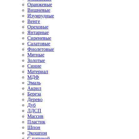
Оранжевые
Вишневые
Изумрудные
Венге
Ореховые
Янтарные
Сиреневые
Салатовые
Фиолетовые
Мятные
Золотые
Синие
Материал
МДФ
Эмаль
Акрил
Береза
Дерево
Дуб
ЛДСП
Массив
Пластик
Шпон
Экошпон
С патиной