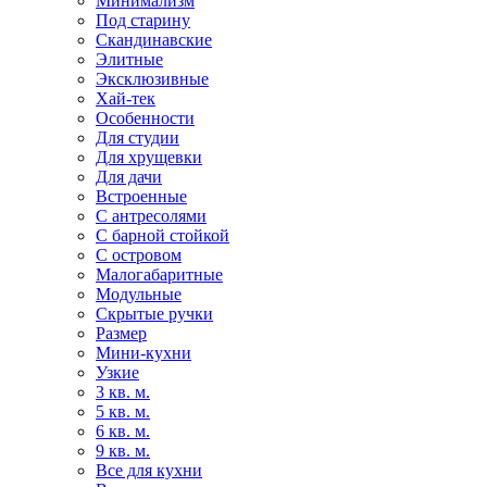
Минимализм
Под старину
Скандинавские
Элитные
Эксклюзивные
Хай-тек
Особенности
Для студии
Для хрущевки
Для дачи
Встроенные
С антресолями
С барной стойкой
С островом
Малогабаритные
Модульные
Скрытые ручки
Размер
Мини-кухни
Узкие
3 кв. м.
5 кв. м.
6 кв. м.
9 кв. м.
Все для кухни