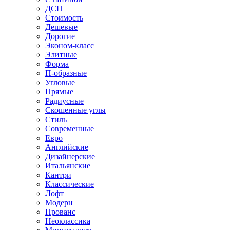
ДСП
Стоимость
Дешевые
Дорогие
Эконом-класс
Элитные
Форма
П-образные
Угловые
Прямые
Радиусные
Скошенные углы
Стиль
Современные
Евро
Английские
Дизайнерские
Итальянские
Кантри
Классические
Лофт
Модерн
Прованс
Неоклассика