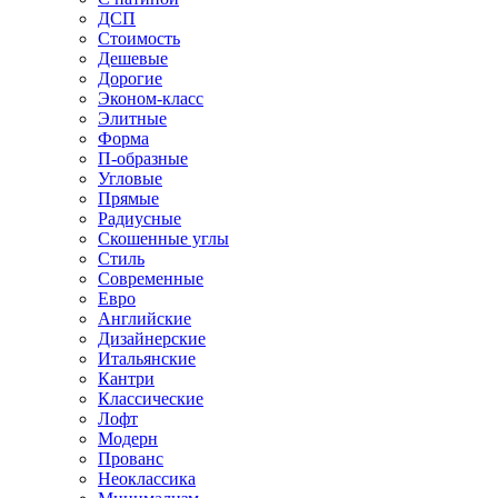
ДСП
Стоимость
Дешевые
Дорогие
Эконом-класс
Элитные
Форма
П-образные
Угловые
Прямые
Радиусные
Скошенные углы
Стиль
Современные
Евро
Английские
Дизайнерские
Итальянские
Кантри
Классические
Лофт
Модерн
Прованс
Неоклассика