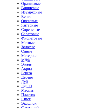
Оранжевые
Вишневые
Изумрудные
Венге
Ореховые
Янтарные
Сиреневые
Салатовые
Фиолетовые
Мятные
Золотые
Синие
Материал
МДФ
Эмаль
Акрил
Береза
Дерево
Дуб
ЛДСП
Массив
Пластик
Шпон
Экошпон
С патиной