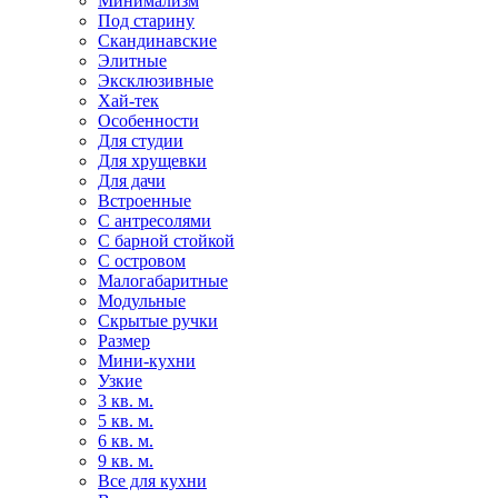
Минимализм
Под старину
Скандинавские
Элитные
Эксклюзивные
Хай-тек
Особенности
Для студии
Для хрущевки
Для дачи
Встроенные
С антресолями
С барной стойкой
С островом
Малогабаритные
Модульные
Скрытые ручки
Размер
Мини-кухни
Узкие
3 кв. м.
5 кв. м.
6 кв. м.
9 кв. м.
Все для кухни