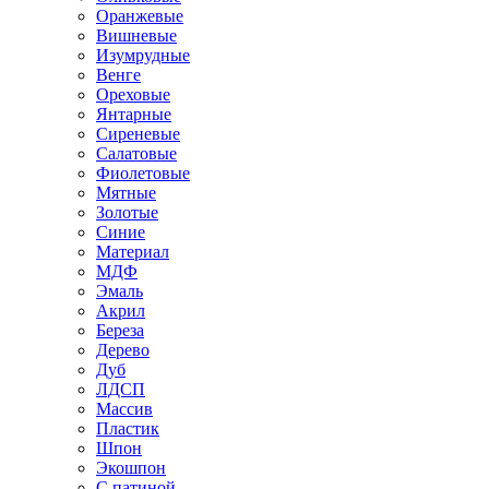
Оранжевые
Вишневые
Изумрудные
Венге
Ореховые
Янтарные
Сиреневые
Салатовые
Фиолетовые
Мятные
Золотые
Синие
Материал
МДФ
Эмаль
Акрил
Береза
Дерево
Дуб
ЛДСП
Массив
Пластик
Шпон
Экошпон
С патиной