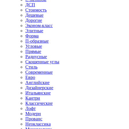
ДСП
Стоимость
Дешевые
Дорогие
Эконом-класс
Элитные
Форма
П-образные
Угловые
Прямые
Радиусные
Скошенные углы
Стиль
Современные
Евро
Английские
Дизайнерские
Итальянские
Кантри
Классические
Лофт
Модерн
Прованс
Неоклассика