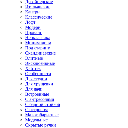
Дизайнерские
Итальянские
Кантри
Классические
Лофт
Модерн
Прованс
Неоклассика
Минимализм
Под старину
Скандинавские
Элитные
Эксклюзивные
Хай-тек
Особенности
Для студии
Для хрущевки
Для дачи
Встроенные
С антресолями
С барной стойкой
С островом
Малогабаритные
Модульные
Скрытые ручки