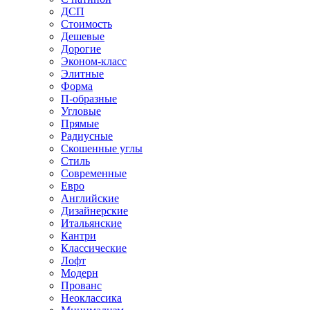
ДСП
Стоимость
Дешевые
Дорогие
Эконом-класс
Элитные
Форма
П-образные
Угловые
Прямые
Радиусные
Скошенные углы
Стиль
Современные
Евро
Английские
Дизайнерские
Итальянские
Кантри
Классические
Лофт
Модерн
Прованс
Неоклассика