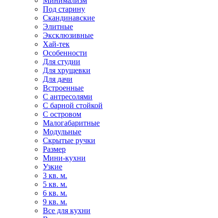
Минимализм
Под старину
Скандинавские
Элитные
Эксклюзивные
Хай-тек
Особенности
Для студии
Для хрущевки
Для дачи
Встроенные
С антресолями
С барной стойкой
С островом
Малогабаритные
Модульные
Скрытые ручки
Размер
Мини-кухни
Узкие
3 кв. м.
5 кв. м.
6 кв. м.
9 кв. м.
Все для кухни