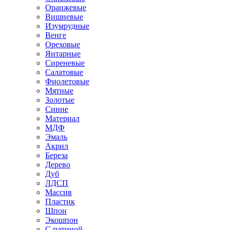
Оранжевые
Вишневые
Изумрудные
Венге
Ореховые
Янтарные
Сиреневые
Салатовые
Фиолетовые
Мятные
Золотые
Синие
Материал
МДФ
Эмаль
Акрил
Береза
Дерево
Дуб
ЛДСП
Массив
Пластик
Шпон
Экошпон
С патиной