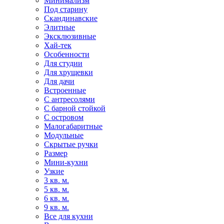
Минимализм
Под старину
Скандинавские
Элитные
Эксклюзивные
Хай-тек
Особенности
Для студии
Для хрущевки
Для дачи
Встроенные
С антресолями
С барной стойкой
С островом
Малогабаритные
Модульные
Скрытые ручки
Размер
Мини-кухни
Узкие
3 кв. м.
5 кв. м.
6 кв. м.
9 кв. м.
Все для кухни