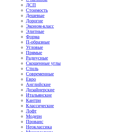
ДСП
Стоимость
Дешевые
Дорогие
Эконом-класс
Элитные
Форма
П-образные
Угловые
Прямые
Радиусные
Скошенные углы
Стиль
Современные
Евро
Английские
Дизайнерские
Итальянские
Кантри
Классические
Лофт
Модерн
Прованс
Неоклассика