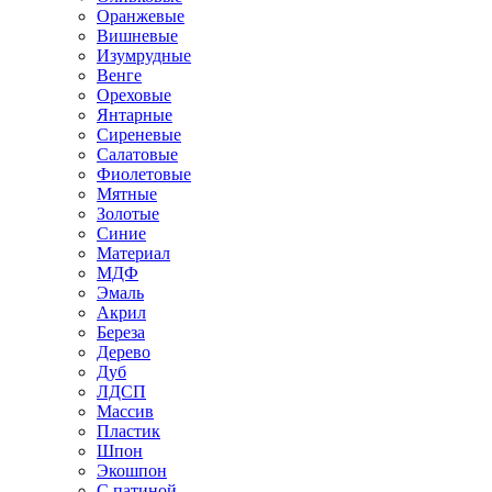
Оранжевые
Вишневые
Изумрудные
Венге
Ореховые
Янтарные
Сиреневые
Салатовые
Фиолетовые
Мятные
Золотые
Синие
Материал
МДФ
Эмаль
Акрил
Береза
Дерево
Дуб
ЛДСП
Массив
Пластик
Шпон
Экошпон
С патиной