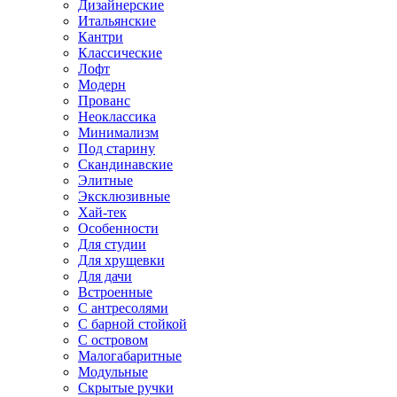
Дизайнерские
Итальянские
Кантри
Классические
Лофт
Модерн
Прованс
Неоклассика
Минимализм
Под старину
Скандинавские
Элитные
Эксклюзивные
Хай-тек
Особенности
Для студии
Для хрущевки
Для дачи
Встроенные
С антресолями
С барной стойкой
С островом
Малогабаритные
Модульные
Скрытые ручки