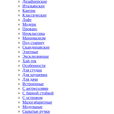
Дизайнерские
Итальянские
Кантри
Классические
Лофт
Модерн
Прованс
Неоклассика
Минимализм
Под старину
Скандинавские
Элитные
Эксклюзивные
Хай-тек
Особенности
Для студии
Для хрущевки
Для дачи
Встроенные
С антресолями
С барной стойкой
С островом
Малогабаритные
Модульные
Скрытые ручки