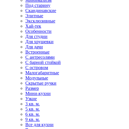
Минимализм
Под старину
Скандинавские
Элитные
Эксклюзивные
Хай-тек
Особенности
Для студии
Для хрущевки
Для дачи
Встроенные
С антресолями
С барной стойкой
С островом
Малогабаритные
Модульные
Скрытые ручки
Размер
Мини-кухни
Узкие
3 кв. м.
5 кв. м.
6 кв. м.
9 кв. м.
Все для кухни