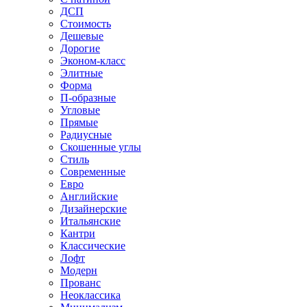
ДСП
Стоимость
Дешевые
Дорогие
Эконом-класс
Элитные
Форма
П-образные
Угловые
Прямые
Радиусные
Скошенные углы
Стиль
Современные
Евро
Английские
Дизайнерские
Итальянские
Кантри
Классические
Лофт
Модерн
Прованс
Неоклассика