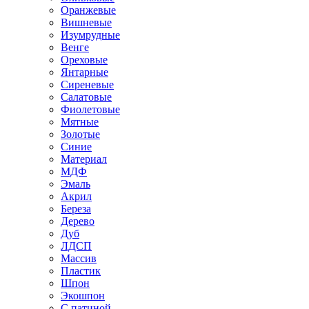
Оранжевые
Вишневые
Изумрудные
Венге
Ореховые
Янтарные
Сиреневые
Салатовые
Фиолетовые
Мятные
Золотые
Синие
Материал
МДФ
Эмаль
Акрил
Береза
Дерево
Дуб
ЛДСП
Массив
Пластик
Шпон
Экошпон
С патиной