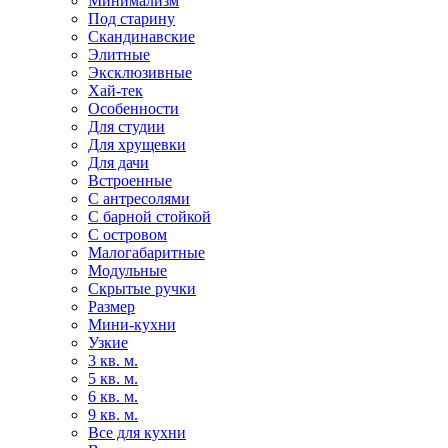
Минимализм
Под старину
Скандинавские
Элитные
Эксклюзивные
Хай-тек
Особенности
Для студии
Для хрущевки
Для дачи
Встроенные
С антресолями
С барной стойкой
С островом
Малогабаритные
Модульные
Скрытые ручки
Размер
Мини-кухни
Узкие
3 кв. м.
5 кв. м.
6 кв. м.
9 кв. м.
Все для кухни