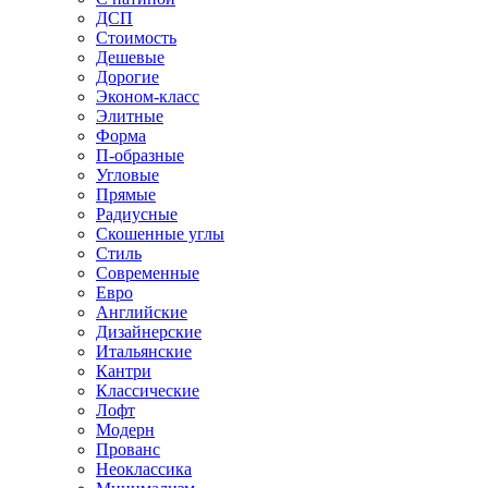
ДСП
Стоимость
Дешевые
Дорогие
Эконом-класс
Элитные
Форма
П-образные
Угловые
Прямые
Радиусные
Скошенные углы
Стиль
Современные
Евро
Английские
Дизайнерские
Итальянские
Кантри
Классические
Лофт
Модерн
Прованс
Неоклассика