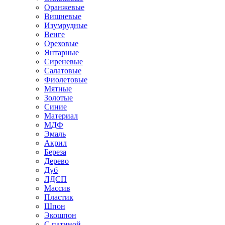
Оранжевые
Вишневые
Изумрудные
Венге
Ореховые
Янтарные
Сиреневые
Салатовые
Фиолетовые
Мятные
Золотые
Синие
Материал
МДФ
Эмаль
Акрил
Береза
Дерево
Дуб
ЛДСП
Массив
Пластик
Шпон
Экошпон
С патиной