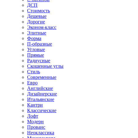
ДСП
Стоимость
Дешевые
Дорогие
Эконом-класс
Элитные
Форма
П-образные
Угловые
Прямые
Радиусные
Скошенные углы
Стиль
Современные
Евро
Английские
Дизайнерские
Итальянские
Кантри
Классические
Лофт
Модерн
Прованс
Неоклассика