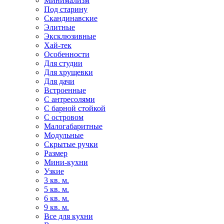
Минимализм
Под старину
Скандинавские
Элитные
Эксклюзивные
Хай-тек
Особенности
Для студии
Для хрущевки
Для дачи
Встроенные
С антресолями
С барной стойкой
С островом
Малогабаритные
Модульные
Скрытые ручки
Размер
Мини-кухни
Узкие
3 кв. м.
5 кв. м.
6 кв. м.
9 кв. м.
Все для кухни