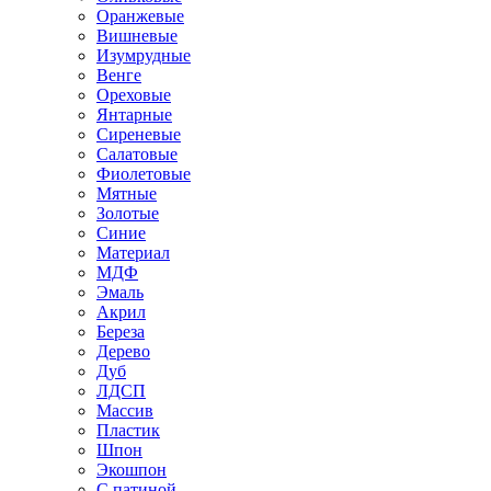
Оранжевые
Вишневые
Изумрудные
Венге
Ореховые
Янтарные
Сиреневые
Салатовые
Фиолетовые
Мятные
Золотые
Синие
Материал
МДФ
Эмаль
Акрил
Береза
Дерево
Дуб
ЛДСП
Массив
Пластик
Шпон
Экошпон
С патиной