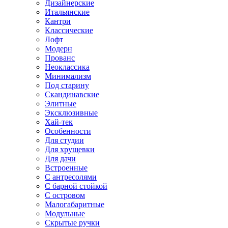
Дизайнерские
Итальянские
Кантри
Классические
Лофт
Модерн
Прованс
Неоклассика
Минимализм
Под старину
Скандинавские
Элитные
Эксклюзивные
Хай-тек
Особенности
Для студии
Для хрущевки
Для дачи
Встроенные
С антресолями
С барной стойкой
С островом
Малогабаритные
Модульные
Скрытые ручки