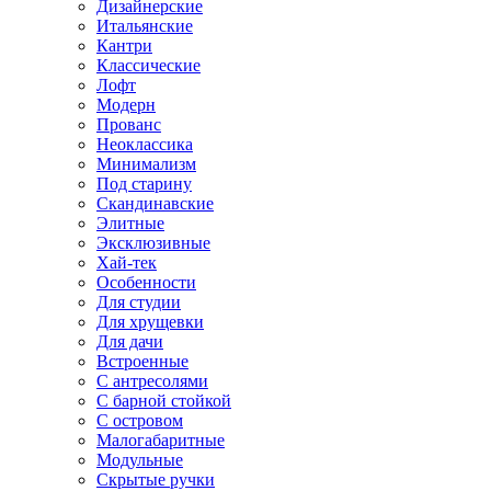
Дизайнерские
Итальянские
Кантри
Классические
Лофт
Модерн
Прованс
Неоклассика
Минимализм
Под старину
Скандинавские
Элитные
Эксклюзивные
Хай-тек
Особенности
Для студии
Для хрущевки
Для дачи
Встроенные
С антресолями
С барной стойкой
С островом
Малогабаритные
Модульные
Скрытые ручки