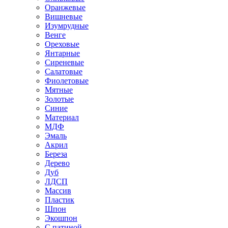
Оранжевые
Вишневые
Изумрудные
Венге
Ореховые
Янтарные
Сиреневые
Салатовые
Фиолетовые
Мятные
Золотые
Синие
Материал
МДФ
Эмаль
Акрил
Береза
Дерево
Дуб
ЛДСП
Массив
Пластик
Шпон
Экошпон
С патиной