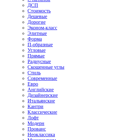
ДСП
Стоимость
Дешевые
Дорогие
Эконом-класс
Элитные
Форма
П-образные
Угловые
Прямые
Радиусные
Скошенные углы
Стиль
Современные
Евро
Английские
Дизайнерские
Итальянские
Кантри
Классические
Лофт
Модерн
Прованс
Неоклассика