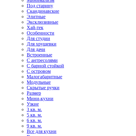
Минимализм
Под старину
Скандинавские
Элитные
Эксклюзивные
Хай-тек
Особенности
Для студии
Для хрущевки
Для дачи
Встроенные
С антресолями
С барной стойкой
С островом
Малогабаритные
Модульные
Скрытые ручки
Размер
Мини-кухни
Узкие
3 кв. м.
5 кв. м.
6 кв. м.
9 кв. м.
Все для кухни