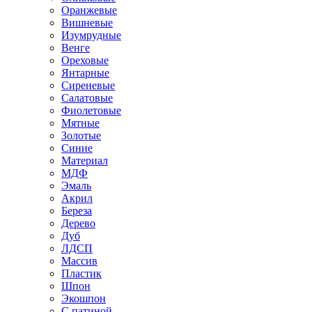
Оранжевые
Вишневые
Изумрудные
Венге
Ореховые
Янтарные
Сиреневые
Салатовые
Фиолетовые
Мятные
Золотые
Синие
Материал
МДФ
Эмаль
Акрил
Береза
Дерево
Дуб
ЛДСП
Массив
Пластик
Шпон
Экошпон
С патиной