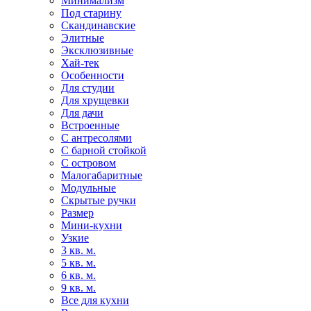
Минимализм
Под старину
Скандинавские
Элитные
Эксклюзивные
Хай-тек
Особенности
Для студии
Для хрущевки
Для дачи
Встроенные
С антресолями
С барной стойкой
С островом
Малогабаритные
Модульные
Скрытые ручки
Размер
Мини-кухни
Узкие
3 кв. м.
5 кв. м.
6 кв. м.
9 кв. м.
Все для кухни