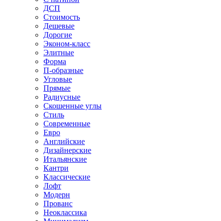
ДСП
Стоимость
Дешевые
Дорогие
Эконом-класс
Элитные
Форма
П-образные
Угловые
Прямые
Радиусные
Скошенные углы
Стиль
Современные
Евро
Английские
Дизайнерские
Итальянские
Кантри
Классические
Лофт
Модерн
Прованс
Неоклассика