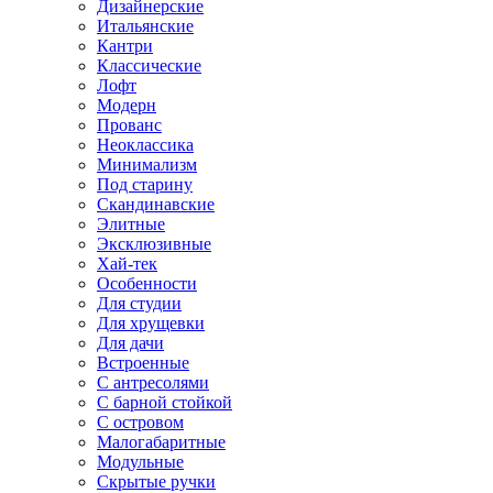
Дизайнерские
Итальянские
Кантри
Классические
Лофт
Модерн
Прованс
Неоклассика
Минимализм
Под старину
Скандинавские
Элитные
Эксклюзивные
Хай-тек
Особенности
Для студии
Для хрущевки
Для дачи
Встроенные
С антресолями
С барной стойкой
С островом
Малогабаритные
Модульные
Скрытые ручки