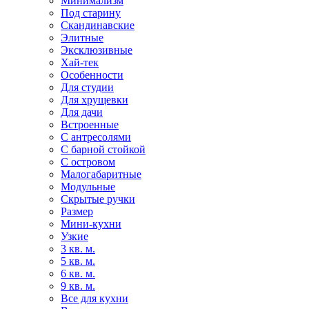
Минимализм
Под старину
Скандинавские
Элитные
Эксклюзивные
Хай-тек
Особенности
Для студии
Для хрущевки
Для дачи
Встроенные
С антресолями
С барной стойкой
С островом
Малогабаритные
Модульные
Скрытые ручки
Размер
Мини-кухни
Узкие
3 кв. м.
5 кв. м.
6 кв. м.
9 кв. м.
Все для кухни