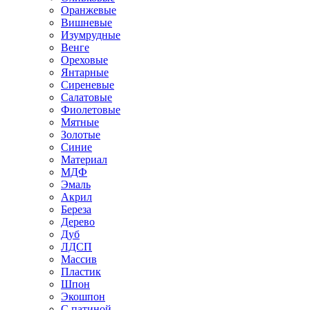
Оранжевые
Вишневые
Изумрудные
Венге
Ореховые
Янтарные
Сиреневые
Салатовые
Фиолетовые
Мятные
Золотые
Синие
Материал
МДФ
Эмаль
Акрил
Береза
Дерево
Дуб
ЛДСП
Массив
Пластик
Шпон
Экошпон
С патиной