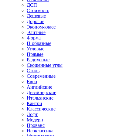
ДСП
Стоимость
Дешевые
Дорогие
Эконом-класс
Элитные
Форма
П-образные
Угловые
Прямые
Радиусные
Скошенные углы
Стиль
Современные
Евро
Английские
Дизайнерские
Итальянские
Кантри
Классические
Лофт
Модерн
Прованс
Неоклассика