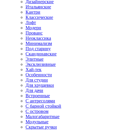
Дизайнерские
Итальянские
Кантри
Классические
Лофт
Модерн
Прованс
Неоклассика
Минимализм
Под старину
Скандинавские
Элитные
Эксклюзивные
Хай-тек
Особенности
Для студии
Для хрущевки
Для дачи
Встроенные
С антресолями
С барной стойкой
С островом
Малогабаритные
Модульные
Скрытые ручки