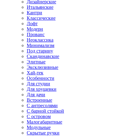
Дизайнерские
Итальянские
Кантри
Классические
Лофт
Модерн
Прованс
Неоклассика
Минимализм
Под старину
Скандинавские
Элитные
Эксклюзивные
Хай-тек
Особенности
Для студии
Для хрущевки
Для дачи
Встроенные
С антресолями
С барной стойкой
С островом
Малогабаритные
Модульные
Скрытые ручки