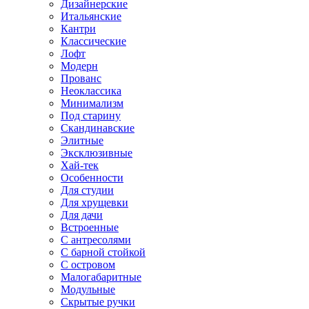
Дизайнерские
Итальянские
Кантри
Классические
Лофт
Модерн
Прованс
Неоклассика
Минимализм
Под старину
Скандинавские
Элитные
Эксклюзивные
Хай-тек
Особенности
Для студии
Для хрущевки
Для дачи
Встроенные
С антресолями
С барной стойкой
С островом
Малогабаритные
Модульные
Скрытые ручки