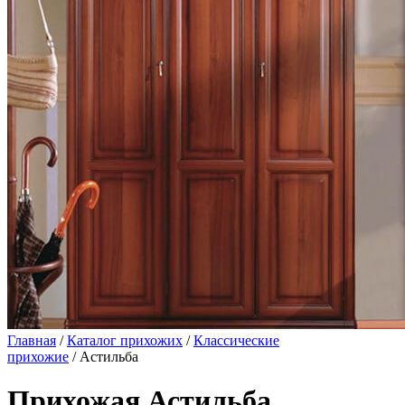
Главная
/
Каталог прихожих
/
Классические
прихожие
/ Астильба
Прихожая Астильба