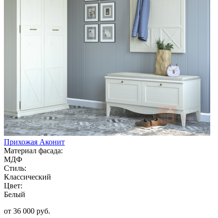
Прихожая Аконит
Материал фасада:
МДФ
Стиль:
Классический
Цвет:
Белый
от 36 000 руб.