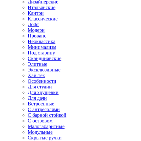
Дизайнерские
Итальянские
Кантри
Классические
Лофт
Модерн
Прованс
Неоклассика
Минимализм
Под старину
Скандинавские
Элитные
Эксклюзивные
Хай-тек
Особенности
Для студии
Для хрущевки
Для дачи
Встроенные
С антресолями
С барной стойкой
С островом
Малогабаритные
Модульные
Скрытые ручки