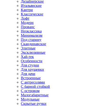
Дизайнерские
Итальянские
Кантри
Классические
Лофт
Модерн
Прованс
Неоклассика
Минимализм
Под старину
Скандинавские
Элитные
Эксклюзивные
Хай-тек
Особенности
Для студии
Для хрущевки
Для дачи
Встроенные
С антресолями
С барной стойкой
С островом
Малогабаритные
Модульные
Скрытые ручки