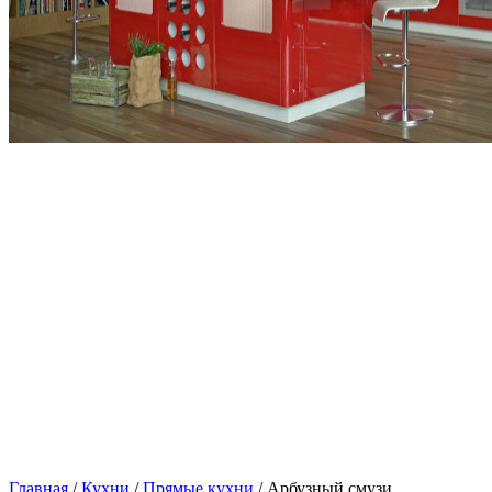
Главная
/
Кухни
/
Прямые кухни
/ Арбузный смузи