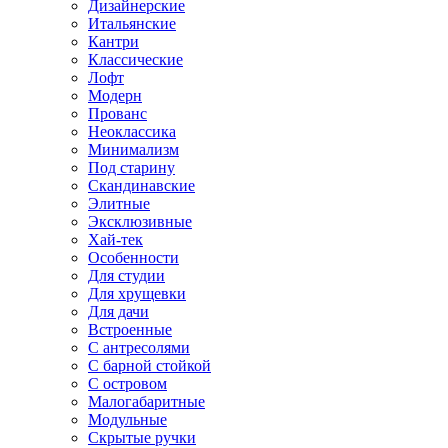
Дизайнерские
Итальянские
Кантри
Классические
Лофт
Модерн
Прованс
Неоклассика
Минимализм
Под старину
Скандинавские
Элитные
Эксклюзивные
Хай-тек
Особенности
Для студии
Для хрущевки
Для дачи
Встроенные
С антресолями
С барной стойкой
С островом
Малогабаритные
Модульные
Скрытые ручки