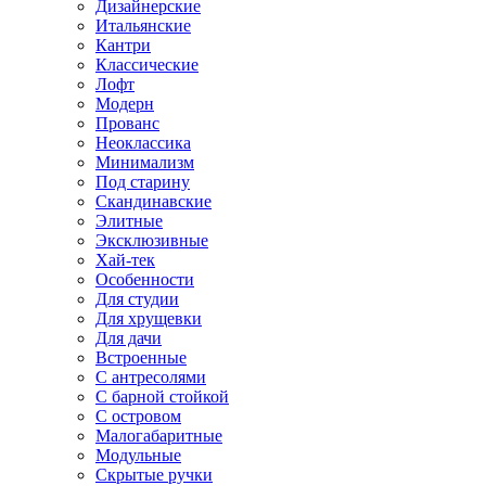
Дизайнерские
Итальянские
Кантри
Классические
Лофт
Модерн
Прованс
Неоклассика
Минимализм
Под старину
Скандинавские
Элитные
Эксклюзивные
Хай-тек
Особенности
Для студии
Для хрущевки
Для дачи
Встроенные
С антресолями
С барной стойкой
С островом
Малогабаритные
Модульные
Скрытые ручки