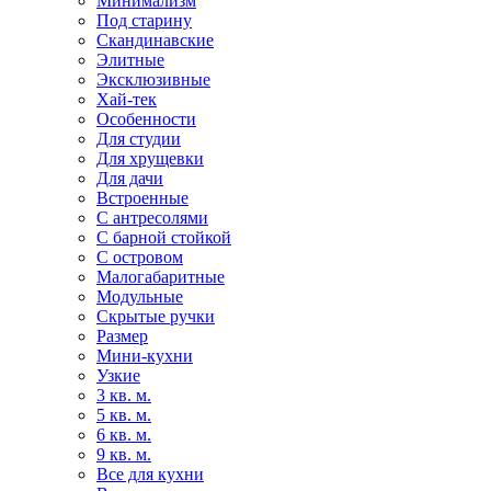
Минимализм
Под старину
Скандинавские
Элитные
Эксклюзивные
Хай-тек
Особенности
Для студии
Для хрущевки
Для дачи
Встроенные
С антресолями
С барной стойкой
С островом
Малогабаритные
Модульные
Скрытые ручки
Размер
Мини-кухни
Узкие
3 кв. м.
5 кв. м.
6 кв. м.
9 кв. м.
Все для кухни