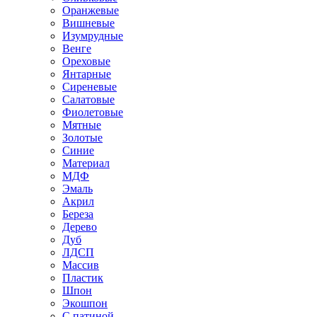
Оранжевые
Вишневые
Изумрудные
Венге
Ореховые
Янтарные
Сиреневые
Салатовые
Фиолетовые
Мятные
Золотые
Синие
Материал
МДФ
Эмаль
Акрил
Береза
Дерево
Дуб
ЛДСП
Массив
Пластик
Шпон
Экошпон
С патиной