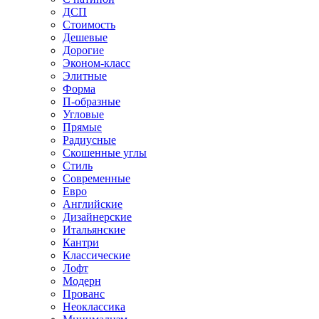
ДСП
Стоимость
Дешевые
Дорогие
Эконом-класс
Элитные
Форма
П-образные
Угловые
Прямые
Радиусные
Скошенные углы
Стиль
Современные
Евро
Английские
Дизайнерские
Итальянские
Кантри
Классические
Лофт
Модерн
Прованс
Неоклассика